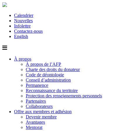
Calendrier
Nouvelles
Infolettre
Contactez-nous
English
À propos
À propos de l’AFP
Charte des droits du donateur
Code de déontologie
Conseil d’administration
Permanence
Reconnaissance du territoire
Protection des renseignements personnels
Partenaires
Collaborateurs
Offre aux membres et adhésion
Devenir membre
Avantages
Mentorat