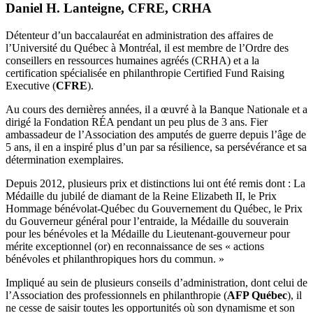
Daniel H. Lanteigne, CFRE, CRHA
Détenteur d’un baccalauréat en administration des affaires de
l’Université du Québec à Montréal, il est membre de l’Ordre des
conseillers en ressources humaines agréés (CRHA) et a la
certification spécialisée en philanthropie Certified Fund Raising
Executive (
CFRE
).
Au cours des dernières années, il a œuvré à la Banque Nationale et a
dirigé la Fondation RÉA pendant un peu plus de 3 ans. Fier
ambassadeur de l’Association des amputés de guerre depuis l’âge de
5 ans, il en a inspiré plus d’un par sa résilience, sa persévérance et sa
détermination exemplaires.
Depuis 2012, plusieurs prix et distinctions lui ont été remis dont : La
Médaille du jubilé de diamant de la Reine Elizabeth II, le Prix
Hommage bénévolat-Québec du Gouvernement du Québec, le Prix
du Gouverneur général pour l’entraide, la Médaille du souverain
pour les bénévoles et la Médaille du Lieutenant-gouverneur pour
mérite exceptionnel (or) en reconnaissance de ses « actions
bénévoles et philanthropiques hors du commun. »
Impliqué au sein de plusieurs conseils d’administration, dont celui de
l’Association des professionnels en philanthropie (
AFP Québec
), il
ne cesse de saisir toutes les opportunités où son dynamisme et son