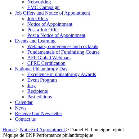
Networking
EMC Campaign
Job Offers and Notice of Appointment
Job Offers
Notice of Appointment
Post a Job Offer
Post a Notice of Appointment
Events and Learning
Webinars, conferences and cocktails
Fundamentals of Fundraising Course
AFP Global Webinars
CFRE Certification
National Philanthropy Day
Excellence in philanthropy Awards
Event Program
Jury
Recipients
Past editions
Calendar
News
Receive Our Newsletter
Contact us
Home
>
Notice of Appointment
>
Daniel H. Lanteigne rejoint
l’équipe de BNP Performance philanthropique