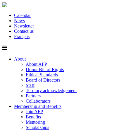
Calendar
News
Newsletter
Contact us
Français
About
About AFP
Donor Bill of Rights
Ethical Standards
Board of Directors
Staff
Territory acknowledgement
Partners
Collaborators
Membership and Benefits
Join AFP
Benefits
Mentoring
Scholarships