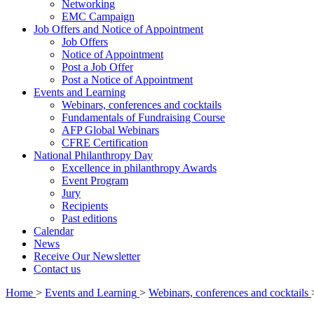
Networking
EMC Campaign
Job Offers and Notice of Appointment
Job Offers
Notice of Appointment
Post a Job Offer
Post a Notice of Appointment
Events and Learning
Webinars, conferences and cocktails
Fundamentals of Fundraising Course
AFP Global Webinars
CFRE Certification
National Philanthropy Day
Excellence in philanthropy Awards
Event Program
Jury
Recipients
Past editions
Calendar
News
Receive Our Newsletter
Contact us
Home
>
Events and Learning
>
Webinars, conferences and cocktails