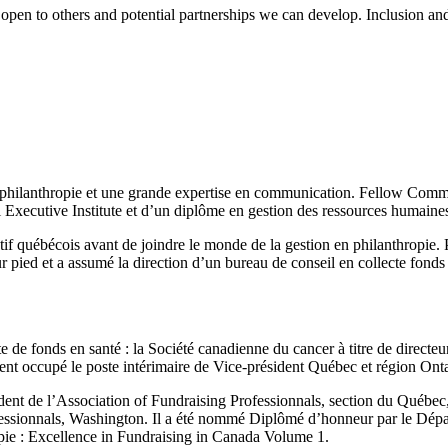
open to others and potential partnerships we can develop. Inclusion and 
 philanthropie et une grande expertise en communication. Fellow Commun
Executive Institute et d’un diplôme en gestion des ressources humaine
atif québécois avant de joindre le monde de la gestion en philanthropie. P
r pied et a assumé la direction d’un bureau de conseil en collecte fonds
cte de fonds en santé : la Société canadienne du cancer à titre de direc
ement occupé le poste intérimaire de Vice-président Québec et région On
dent de l’Association of Fundraising Professionnals, section du Québe
rofessionnals, Washington. Il a été nommé Diplômé d’honneur par le Dé
hropie : Excellence in Fundraising in Canada Volume 1.