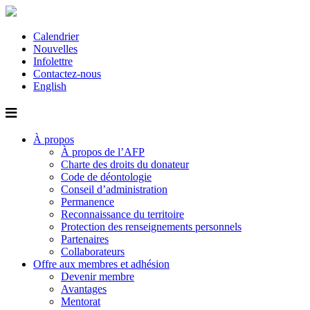
Calendrier
Nouvelles
Infolettre
Contactez-nous
English
À propos
À propos de l’AFP
Charte des droits du donateur
Code de déontologie
Conseil d’administration
Permanence
Reconnaissance du territoire
Protection des renseignements personnels
Partenaires
Collaborateurs
Offre aux membres et adhésion
Devenir membre
Avantages
Mentorat