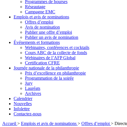
Programmes de bourses
Réseautage
Campagne EMC
Emplois et avis de nominations
Offres d’emploi
Avis de nomination
Publier une offre d’emploi
Publier un avis de nomination
Événements et formations
Webinaires, conférences et cocktails
Cours ABC de la collecte de fonds
Webinaires de l’AFP Global
Certification CFRE
Journée nationale de la philanthropie
Prix d’excellence en philanthropie
Programmation de la soirée
Jury
Lauréats
Archives
Calendrier
Nouvelles
Infolettre
Contactez-nous
Accueil
>
Emplois et avis de nominations
>
Offres d’emploi
>
Direct