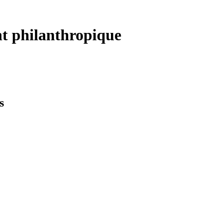
nt philanthropique
s