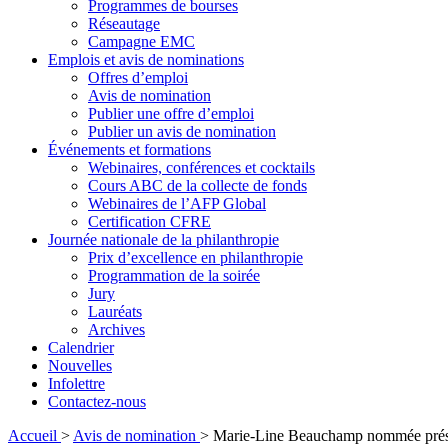
Programmes de bourses
Réseautage
Campagne EMC
Emplois et avis de nominations
Offres d’emploi
Avis de nomination
Publier une offre d’emploi
Publier un avis de nomination
Événements et formations
Webinaires, conférences et cocktails
Cours ABC de la collecte de fonds
Webinaires de l’AFP Global
Certification CFRE
Journée nationale de la philanthropie
Prix d’excellence en philanthropie
Programmation de la soirée
Jury
Lauréats
Archives
Calendrier
Nouvelles
Infolettre
Contactez-nous
Accueil
>
Avis de nomination
>
Marie-Line Beauchamp nommée prési