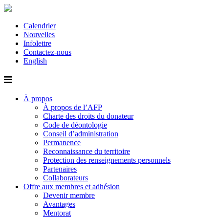
Calendrier
Nouvelles
Infolettre
Contactez-nous
English
À propos
À propos de l’AFP
Charte des droits du donateur
Code de déontologie
Conseil d’administration
Permanence
Reconnaissance du territoire
Protection des renseignements personnels
Partenaires
Collaborateurs
Offre aux membres et adhésion
Devenir membre
Avantages
Mentorat