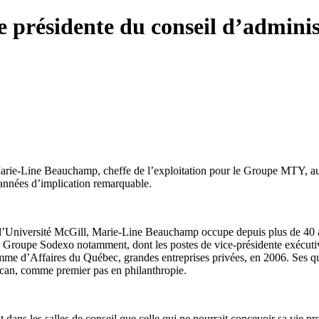
résidente du conseil d’administ
-Line Beauchamp, cheffe de l’exploitation pour le Groupe MTY, au titr
années d’implication remarquable.
à l’Université McGill, Marie-Line Beauchamp occupe depuis plus de 40 ans
c le Groupe Sodexo notamment, dont les postes de vice-présidente exécut
me d’Affaires du Québec, grandes entreprises privées, en 2006. Ses qual
eucan, comme premier pas en philanthropie.
t dans les salles de conseil que celle qui ne pourrait concevoir sa vie pr