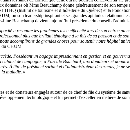
nsi deux domaines où Mme Beauchamp donne généreusement de son temps en
e l’ITHQ (Institut de tourisme et d’hôtellerie du Québec) et la Fondati
HUM, où son leadership inspirant et ses grandes aptitudes relationnelles
e-Line Beauchamp devient aujourd’hui présidente du conseil d’administ
pacité à résoudre les problèmes avec efficacité lors de son entrée au co
ssionnel plus que brillant témoigne à la fois de sa passion et de son
nous accomplirons de grandes choses pour soutenir notre hôpital unive
tion du CHUM
uccède. Possédant un bagage impressionnant en gestion et en gouvernan
u cabinet de campagne, à Pascale Bouchard, aux donateurs et donatrice
près. À titre de président sortant et d’administrateur désormais, je ne 
 la maladie.
»
et de donateurs engagés autour de ce chef de file du système de sant
éveloppement technologique et lui permet d’exceller en matière de soi