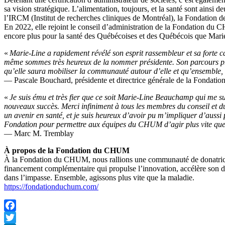
sa vision stratégique. L’alimentation, toujours, et la santé sont ai
l’IRCM (Institut de recherches cliniques de Montréal), la Fondation d
En 2022, elle rejoint le conseil d’administration de la Fondation du C
encore plus pour la santé des Québécoises et des Québécois que Mari
«
Marie-Line a rapidement révélé son esprit rassembleur et sa forte ca
même sommes très heureux de la nommer présidente. Son parcours profe
qu’elle saura mobiliser la communauté autour d’elle et qu’ensemble, 
— Pascale Bouchard, présidente et directrice générale de la Fonda
«
Je suis ému et très fier que ce soit Marie-Line Beauchamp qui me s
nouveaux succès. Merci infiniment à tous les membres du conseil et d
un avenir en santé, et je suis heureux d’avoir pu m’impliquer d’aussi 
Fondation pour permettre aux équipes du CHUM d’agir plus vite que
— Marc M. Tremblay
À propos de la Fondation du CHUM
À la Fondation du CHUM, nous rallions une communauté de donatrices 
financement complémentaire qui propulse l’innovation, accélère son d
dans l’impasse. Ensemble, agissons plus vite que la maladie.
https://fondationduchum.com/
Facebook