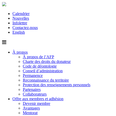
Calendrier
Nouvelles
Infolettre
Contactez-nous
English
À propos
À propos de l’AFP
Charte des droits du donateur
Code de déontologie
Conseil d’administration
Permanence
Reconnaissance du territoire
Protection des renseignements personnels
Partenaires
Collaborateurs
Offre aux membres et adhésion
Devenir membre
Avantages
Mentorat