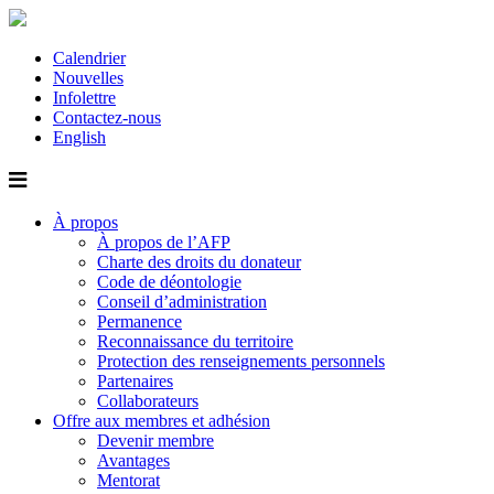
Calendrier
Nouvelles
Infolettre
Contactez-nous
English
À propos
À propos de l’AFP
Charte des droits du donateur
Code de déontologie
Conseil d’administration
Permanence
Reconnaissance du territoire
Protection des renseignements personnels
Partenaires
Collaborateurs
Offre aux membres et adhésion
Devenir membre
Avantages
Mentorat