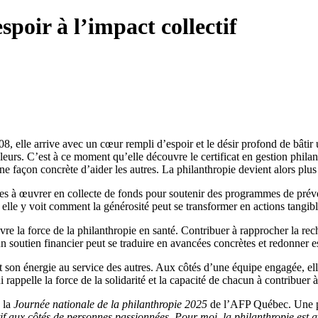
spoir à l’impact collectif
, elle arrive avec un cœur rempli d’espoir et le désir profond de bâti
eurs. C’est à ce moment qu’elle découvre le certificat en gestion phila
une façon concrète d’aider les autres. La philanthropie devient alors plu
es à œuvrer en collecte de fonds pour soutenir des programmes de préven
lle y voit comment la générosité peut se transformer en actions tangible
e la force de la philanthropie en santé. Contribuer à rapprocher la rech
 soutien financier peut se traduire en avancées concrètes et redonner es
son énergie au service des autres. Aux côtés d’une équipe engagée, elle 
appelle la force de la solidarité et la capacité de chacun à contribuer 
 la
Journée nationale de la philanthropie 2025
de l’AFP Québec. Une pr
if aux côtés de personnes passionnées. Pour moi, la philanthropie est a