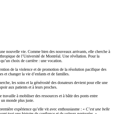
r une nouvelle vie. Comme bien des nouveaux arrivants, elle cherche à
nthropique de l’Université de Montréal. Une révélation. Pour la
s qu’un choix de carrière : une vocation.
tion de la violence et de promotion de la résolution pacifique des
s et changer la vie d’enfants et de familles.
erche, les soins et la générosité des donateurs devient pour elle une
poir aux patients et à leurs proches.
travaille à mobiliser des ressources et à bâtir des ponts entre
à un monde plus juste.
emière expérience qu’elle vit avec enthousiasme : «
C’est une belle
vant tout une histoire de confiance et de valeurs partagées.
»