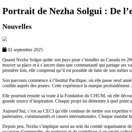
Portrait de Nezha Solgui : De l’e
Nouvelles
02 septembre 2025
Quand Nezha Solgui quitte son pays pour s’installer au Canada en 2008
trouver sa place et à s’ancrer dans une communauté qui partage ses val
première fois, elle comprend qu’il est possible de faire de son métier 
Son parcours commence à l’Institut Pacifique, où elle passe neuf anné
conflits auprès des jeunes. Cette expérience la marque profondément : e
Elle poursuit ensuite sa route à la Fondation du CHUM, où elle découvr
grande source d’inspiration. Chaque projet lui démontre à quel point un
Aujourd’hui, c’est au CECI qu’elle continue de mettre son expertise et 
partenaires, communautés et causes internationales. Chaque mandat lui r
Depuis peu, Nezha s’implique aussi au sein du comité organisateur de
occasion d’apprendre, de partager et de contribuer à un projet collect