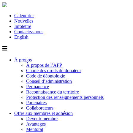
Calendrier
Nouvelles
Infolettre
Contactez-nous
English
À propos
À propos de l’AFP
Charte des droits du donateur
Code de déontologie
Conseil d’administration
Permanence
Reconnaissance du territoire
Protection des renseignements personnels
Partenaires
Collaborateurs
Offre aux membres et adhésion
Devenir membre
Avantages
Mentorat