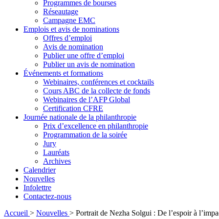
Programmes de bourses
Réseautage
Campagne EMC
Emplois et avis de nominations
Offres d’emploi
Avis de nomination
Publier une offre d’emploi
Publier un avis de nomination
Événements et formations
Webinaires, conférences et cocktails
Cours ABC de la collecte de fonds
Webinaires de l’AFP Global
Certification CFRE
Journée nationale de la philanthropie
Prix d’excellence en philanthropie
Programmation de la soirée
Jury
Lauréats
Archives
Calendrier
Nouvelles
Infolettre
Contactez-nous
Accueil
>
Nouvelles
>
Portrait de Nezha Solgui : De l’espoir à l’impac