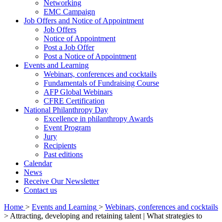
Networking
EMC Campaign
Job Offers and Notice of Appointment
Job Offers
Notice of Appointment
Post a Job Offer
Post a Notice of Appointment
Events and Learning
Webinars, conferences and cocktails
Fundamentals of Fundraising Course
AFP Global Webinars
CFRE Certification
National Philanthropy Day
Excellence in philanthropy Awards
Event Program
Jury
Recipients
Past editions
Calendar
News
Receive Our Newsletter
Contact us
Home
>
Events and Learning
>
Webinars, conferences and cocktails
>
Attracting, developing and retaining talent | What strategies to